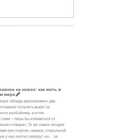
авное на новое: как жить в
м мире
Генри «Вождь краснокожих» два
ечтавшие получить выкуп за
ого разбойника, в итоге
 сами – лишь бы избавиться от
жным «товара». То же самое сегодня
ами при покупке, скажем, стиральной
ю у нас охотно заберут, но… за