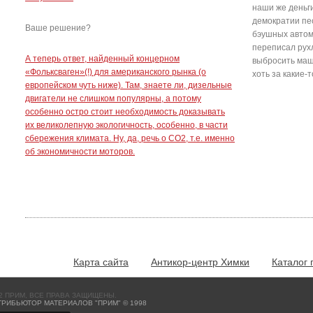
наши же деньги
демократии пе
Ваше решение?
бэушных автом
переписал рухл
А теперь ответ, найденный концерном
выбросить маш
«Фольксваген»(!) для американского рынка (о
хоть за какие-
европейском чуть ниже). Там, знаете ли, дизельные
двигатели не слишком популярны, а потому
особенно остро стоит необходимость доказывать
их великолепную экологичность, особенно, в части
сбережения климата. Ну, да, речь о СО2, т.е. именно
об экономичности моторов.
Карта сайта
Антикор-центр Химки
Каталог 
12 ПРИМ, ВСЕ ПРАВА ЗАЩИЩЕНЫ.
РИБЬЮТОР МАТЕРИАЛОВ "ПРИМ" © 1998