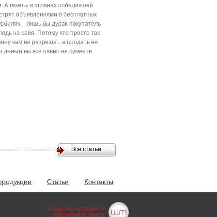
. А газеты в странах победившей
стрят объявлениями о бесплатных
обилях – лишь бы дурак-покупатель
ядь на себя. Потому что просто так
ину вам не разрешат, а продать ее
то деньги вы все равно не сумеете.
Все статьи
продукции
Статьи
Контакты
Создание, поддержка и
продвижение сайтов