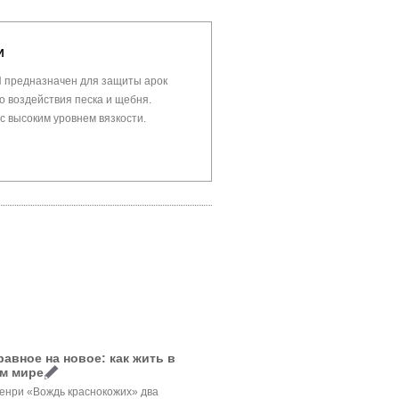
И
предназначен для защиты арок
о воздействия песка и щебня.
с высоким уровнем вязкости.
авное на новое: как жить в
м мире
Генри «Вождь краснокожих» два