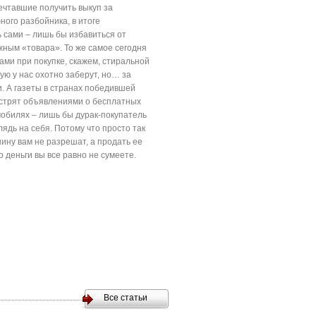
ечтавшие получить выкуп за
ого разбойника, в итоге
 сами – лишь бы избавиться от
жным «товара». То же самое сегодня
ами при покупке, скажем, стиральной
ю у нас охотно заберут, но… за
. А газеты в странах победившей
стрят объявлениями о бесплатных
обилях – лишь бы дурак-покупатель
ядь на себя. Потому что просто так
ину вам не разрешат, а продать ее
то деньги вы все равно не сумеете.
Все статьи