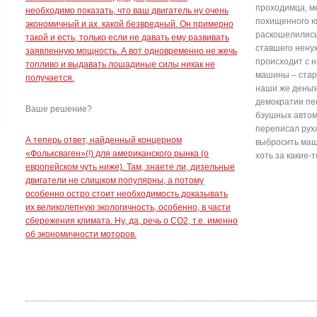
проходимца, м
необходимо показать, что ваш двигатель ну очень
похищенного юн
экономичный и ах какой безвредный. Он примерно
раскошелились
такой и есть, только если не давать ему развивать
ставшего нену
заявленную мощность. А вот одновременно не жечь
происходит с н
топливо и выдавать лошадиные силы никак не
машины – стару
получается.
наши же деньги
демократии пе
Ваше решение?
бэушных автом
переписал рухл
А теперь ответ, найденный концерном
выбросить маш
«Фольксваген»(!) для американского рынка (о
хоть за какие-
европейском чуть ниже). Там, знаете ли, дизельные
двигатели не слишком популярны, а потому
особенно остро стоит необходимость доказывать
их великолепную экологичность, особенно, в части
сбережения климата. Ну, да, речь о СО2, т.е. именно
об экономичности моторов.